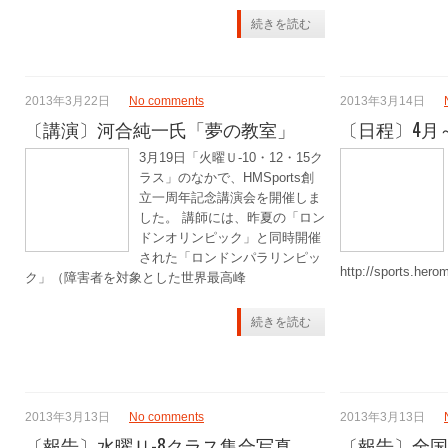
続きを読む
2013年3月22日
No comments
2013年3月14日
〔講演〕河合純一氏「夢の教室」
〔日程〕4月
3月19日「火曜Ｕ-10・12・15ク
ラス」のなかで、HMSports創
立一周年記念講演会を開催しま
した。 講師には、昨夏の「ロン
ドンオリンピック」と同時開催
された「ロンドンパラリンピッ
http://sports.her
ク」（障害者を対象とした世界最高峰
続きを読む
2013年3月13日
No comments
2013年3月13日
〔報告〕水曜Ｕ-8クラス集合写真
〔報告〕全国