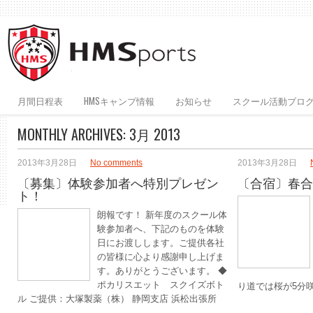
月間日程表
HMSキャンプ情報
お知らせ
スクール活動ブロ
MONTHLY ARCHIVES:
3月 2013
2013年3月28日
No comments
2013年3月28日
〔募集〕体験参加者へ特別プレゼン
〔合宿〕春合
ト！
朗報です！ 新年度のスクール体
験参加者へ、下記のものを体験
日にお渡しします。ご提供各社
の皆様に心より感謝申し上げま
す。ありがとうございます。 ◆
ポカリスエット スクイズボト
り道では桜が5分
ル ご提供：大塚製薬（株） 静岡支店 浜松出張所