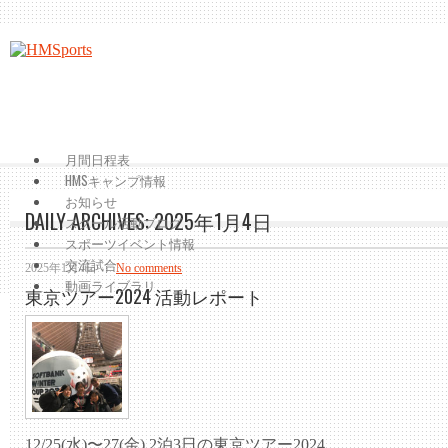
月間日程表
HMSキャンプ情報
お知らせ
DAILY ARCHIVES:
2025年1月4日
スクール活動ブログ
スポーツイベント情報
交流試合
2025年1月4日
No comments
動画ライブラリ
東京ツアー2024 活動レポート
12/25(水)〜27(金) 2泊3日の東京ツアー2024