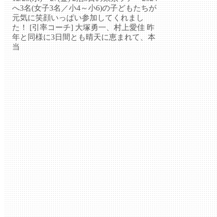
へ3名(女子3名／小4～小6)の子どもたちが
元気に笑顔いっぱい参加してくれまし
た！ [引率コーチ] 大塚勇一、村上愛佳 昨
年と同様に3日間とも晴天に恵まれて、本
当
続きを読む