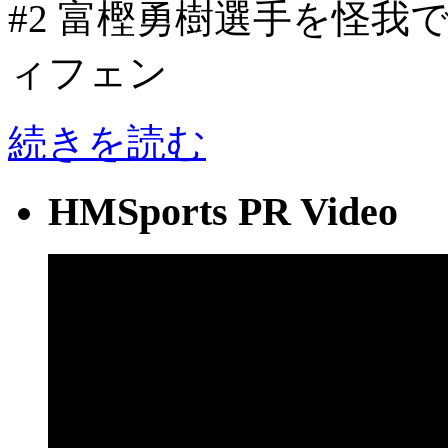
#2 富樫勇樹選手を怪
ィフェン
続きを読む
HMSports PR Video
動
画
プ
レ
ー
ヤ
ー