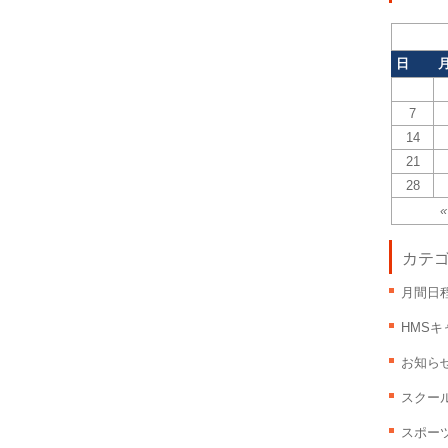
日
7
14
21
28
«
カテ
月間日
HMS
お知ら
スクー
スポー