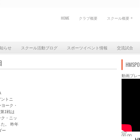
»
HOME
クラブ概要
スクール概要
知らせ
スクール活動ブログ
スポーツイベント情報
交流試合
日
HMSPO
動画プレ
BA
アントニ
ーヨーク・
 第1戦は
ヨーク・ニッ
た。 昨年
ダー
00:00