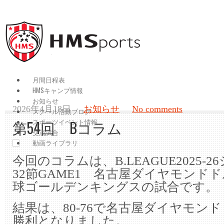
月間日程表
HMSキャンプ情報
お知らせ
2026年4月18日
お知らせ
No comments
スクール活動ブログ
スポーツイベント情報
第54回 Bコラム
交流試合
動画ライブラリ
今回のコラムは、B.LEAGUE2025-2
32節GAME1 名古屋ダイヤモンドド
球ゴールデンキングスの試合です。
結果は、80-76で名古屋ダイヤモン
勝利となりました。