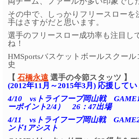
両チーム、ファールが多い印象でし
その中で、しっかりフリースローを
手はさすがだと思います。
選手のフリースロー成功率も注目し
ね！
HMSportsバスケットボールスクー
史
【
石橋永遠
選手の今節スタッツ 】
(2012年11月～2015年3月) 応援して
4/10 vsトライフープ岡山戦 GAM
ーポイント2/4） 26：47出場
4/11 vsトライフープ岡山戦 GAME
ンド1アシスト