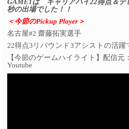
GAME1は キャリアハイ22得点＆デ
秒の出場でした！！
＜今節のPickup Player＞
名古屋#2 齋藤拓実選手
22得点3リバウンド3アシストの活躍
【今節のゲームハイライト】配信元：B
Youtube